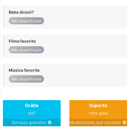
Beba álcool?
Não especificado
Filme favorito
Não especificado
Música favorita
Não especificado
Grátis
Suporte
%
100
100% grátis
Serviços gratuitos
Moderadores que escutam