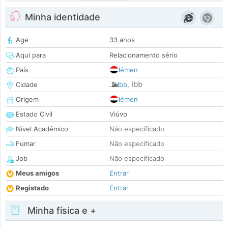
Minha identidade
Age
33 anos
Aqui para
Relacionamento sério
País
Iémen
Ibb
Cidade
Ibb
,
Origem
Iémen
Estado Civil
Viúvo
Nível Acadêmico
Não especificado
Fumar
Não especificado
Job
Não especificado
Meus amigos
Entrar
Registado
Entrar
Minha física e +