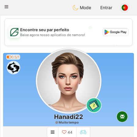
Gulf
Dating
Toggle
Mode
Entrar
navigation
💖
Encontre seu par perfeito
Baixe agora nosso aplicativo de namoro!
💖
💕
💕
0.5/1
2
Hanadi22
Muito tempo
44