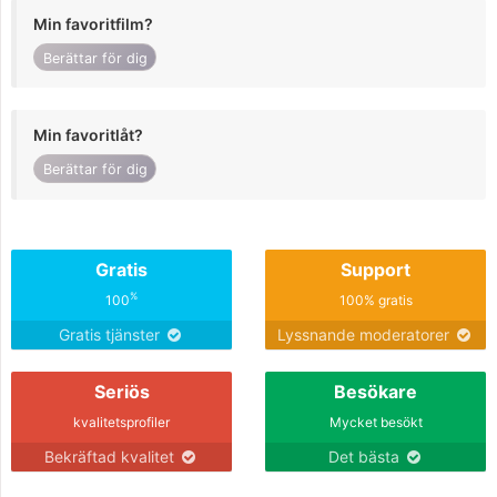
Min favoritfilm?
Berättar för dig
Min favoritlåt?
Berättar för dig
Gratis
Support
%
100
100% gratis
Gratis tjänster
Lyssnande moderatorer
Seriös
Besökare
kvalitetsprofiler
Mycket besökt
Bekräftad kvalitet
Det bästa