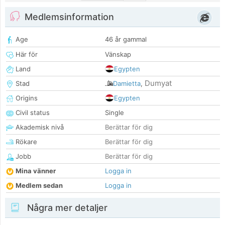
Medlemsinformation
Age
46 år gammal
Här för
Vänskap
Land
Egypten
Dumyat
Stad
Damietta
,
Origins
Egypten
Civil status
Single
Akademisk nivå
Berättar för dig
Rökare
Berättar för dig
Jobb
Berättar för dig
Mina vänner
Logga in
Medlem sedan
Logga in
Några mer detaljer