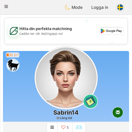
Gulf
Dating
Toggle
Mode
Logga in
navigation
💖
Hitta din perfekta matchning
💖
Ladda ner vår dejtingapp nu!
💕
💕
0.5/1
0
Sabrin14
Lång tid
5