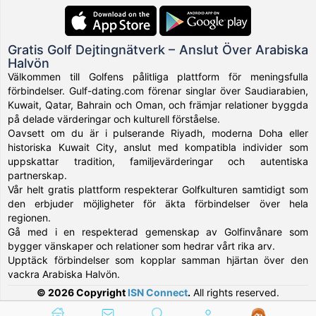
Gratis Golf Dejtingnätverk – Anslut Över Arabiska
Halvön
Välkommen till Golfens pålitliga plattform för meningsfulla
förbindelser. Gulf-dating.com förenar singlar över Saudiarabien,
Kuwait, Qatar, Bahrain och Oman, och främjar relationer byggda
på delade värderingar och kulturell förståelse.
Oavsett om du är i pulserande Riyadh, moderna Doha eller
historiska Kuwait City, anslut med kompatibla individer som
uppskattar tradition, familjevärderingar och autentiska
partnerskap.
Vår helt gratis plattform respekterar Golfkulturen samtidigt som
den erbjuder möjligheter för äkta förbindelser över hela
regionen.
Gå med i en respekterad gemenskap av Golfinvånare som
bygger vänskaper och relationer som hedrar vårt rika arv.
Upptäck förbindelser som kopplar samman hjärtan över den
vackra Arabiska Halvön.
© 2026 Copyright
ISN Connect
.
All rights reserved.