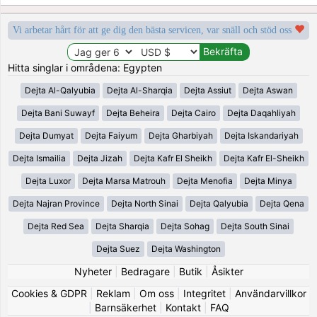
Vi arbetar hårt för att ge dig den bästa servicen, var snäll och stöd oss
Hitta singlar i områdena: Egypten
Dejta Al-Qalyubia
Dejta Al-Sharqia
Dejta Assiut
Dejta Aswan
Dejta Bani Suwayf
Dejta Beheira
Dejta Cairo
Dejta Daqahliyah
Dejta Dumyat
Dejta Faiyum
Dejta Gharbiyah
Dejta Iskandariyah
Dejta Ismailia
Dejta Jizah
Dejta Kafr El Sheikh
Dejta Kafr El-Sheikh
Dejta Luxor
Dejta Marsa Matrouh
Dejta Menofia
Dejta Minya
Dejta Najran Province
Dejta North Sinai
Dejta Qalyubia
Dejta Qena
Dejta Red Sea
Dejta Sharqia
Dejta Sohag
Dejta South Sinai
Dejta Suez
Dejta Washington
Nyheter
|
Bedragare
|
Butik
|
Åsikter
Cookies & GDPR
|
Reklam
|
Om oss
|
Integritet
|
Användarvillkor
|
Barnsäkerhet
|
Kontakt
|
FAQ