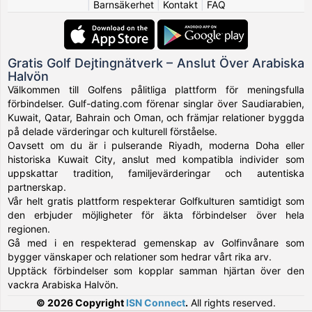
|
Barnsäkerhet
|
Kontakt
|
FAQ
Gratis Golf Dejtingnätverk – Anslut Över Arabiska
Halvön
Välkommen till Golfens pålitliga plattform för meningsfulla
förbindelser. Gulf-dating.com förenar singlar över Saudiarabien,
Kuwait, Qatar, Bahrain och Oman, och främjar relationer byggda
på delade värderingar och kulturell förståelse.
Oavsett om du är i pulserande Riyadh, moderna Doha eller
historiska Kuwait City, anslut med kompatibla individer som
uppskattar tradition, familjevärderingar och autentiska
partnerskap.
Vår helt gratis plattform respekterar Golfkulturen samtidigt som
den erbjuder möjligheter för äkta förbindelser över hela
regionen.
Gå med i en respekterad gemenskap av Golfinvånare som
bygger vänskaper och relationer som hedrar vårt rika arv.
Upptäck förbindelser som kopplar samman hjärtan över den
vackra Arabiska Halvön.
© 2026 Copyright
ISN Connect
.
All rights reserved.