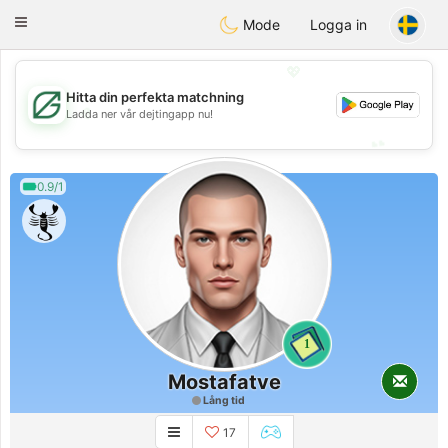
Gulf
Dating
Toggle
Mode
Logga in
navigation
💖
Hitta din perfekta matchning
💖
Ladda ner vår dejtingapp nu!
💕
💕
0.9/1
1
Mostafatve
Lång tid
17