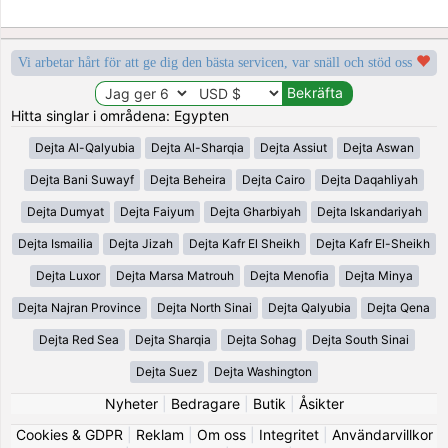
Vi arbetar hårt för att ge dig den bästa servicen, var snäll och stöd oss
Hitta singlar i områdena: Egypten
Dejta Al-Qalyubia
Dejta Al-Sharqia
Dejta Assiut
Dejta Aswan
Dejta Bani Suwayf
Dejta Beheira
Dejta Cairo
Dejta Daqahliyah
Dejta Dumyat
Dejta Faiyum
Dejta Gharbiyah
Dejta Iskandariyah
Dejta Ismailia
Dejta Jizah
Dejta Kafr El Sheikh
Dejta Kafr El-Sheikh
Dejta Luxor
Dejta Marsa Matrouh
Dejta Menofia
Dejta Minya
Dejta Najran Province
Dejta North Sinai
Dejta Qalyubia
Dejta Qena
Dejta Red Sea
Dejta Sharqia
Dejta Sohag
Dejta South Sinai
Dejta Suez
Dejta Washington
Nyheter
|
Bedragare
|
Butik
|
Åsikter
Cookies & GDPR
|
Reklam
|
Om oss
|
Integritet
|
Användarvillkor