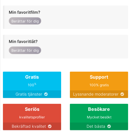
Min favoritfilm?
Berättar för dig
Min favoritlåt?
Berättar för dig
Gratis
Support
%
100
100% gratis
Gratis tjänster
Lyssnande moderatorer
Seriös
Besökare
kvalitetsprofiler
Mycket besökt
Bekräftad kvalitet
Det bästa