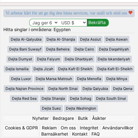
Vi arbetar hårt för att ge dig den bästa servicen, var snäll och stöd oss
Hitta singlar i områdena: Egypten
Dejta Al-Qalyubia
Dejta Al-Sharqia
Dejta Assiut
Dejta Aswan
Dejta Bani Suwayf
Dejta Beheira
Dejta Cairo
Dejta Daqahliyah
Dejta Dumyat
Dejta Faiyum
Dejta Gharbiyah
Dejta Iskandariyah
Dejta Ismailia
Dejta Jizah
Dejta Kafr El Sheikh
Dejta Kafr El-Sheikh
Dejta Luxor
Dejta Marsa Matrouh
Dejta Menofia
Dejta Minya
Dejta Najran Province
Dejta North Sinai
Dejta Qalyubia
Dejta Qena
Dejta Red Sea
Dejta Sharqia
Dejta Sohag
Dejta South Sinai
Dejta Suez
Dejta Washington
Nyheter
|
Bedragare
|
Butik
|
Åsikter
Cookies & GDPR
|
Reklam
|
Om oss
|
Integritet
|
Användarvillkor
|
Barnsäkerhet
|
Kontakt
|
FAQ