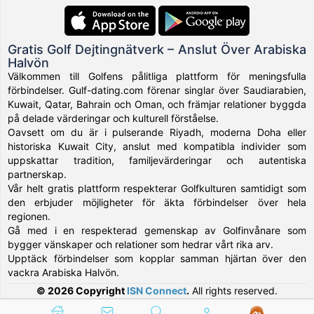
Gratis Golf Dejtingnätverk – Anslut Över Arabiska
Halvön
Välkommen till Golfens pålitliga plattform för meningsfulla
förbindelser. Gulf-dating.com förenar singlar över Saudiarabien,
Kuwait, Qatar, Bahrain och Oman, och främjar relationer byggda
på delade värderingar och kulturell förståelse.
Oavsett om du är i pulserande Riyadh, moderna Doha eller
historiska Kuwait City, anslut med kompatibla individer som
uppskattar tradition, familjevärderingar och autentiska
partnerskap.
Vår helt gratis plattform respekterar Golfkulturen samtidigt som
den erbjuder möjligheter för äkta förbindelser över hela
regionen.
Gå med i en respekterad gemenskap av Golfinvånare som
bygger vänskaper och relationer som hedrar vårt rika arv.
Upptäck förbindelser som kopplar samman hjärtan över den
vackra Arabiska Halvön.
© 2026 Copyright
ISN Connect
.
All rights reserved.