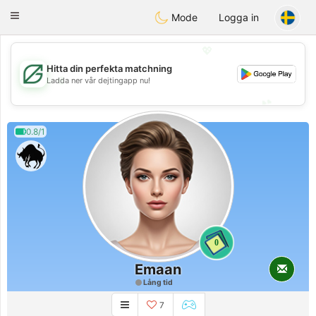
Gulf
Dating
Toggle
Mode
Logga in
navigation
💖
Hitta din perfekta matchning
💖
Ladda ner vår dejtingapp nu!
💕
💕
0.8/1
0
Emaan
Lång tid
7