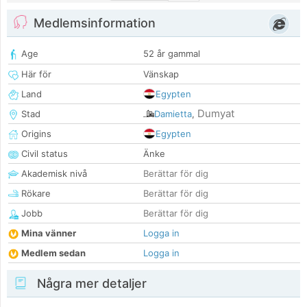
Medlemsinformation
Age
52 år gammal
Här för
Vänskap
Land
Egypten
Dumyat
Stad
Damietta
,
Origins
Egypten
Civil status
Änke
Akademisk nivå
Berättar för dig
Rökare
Berättar för dig
Jobb
Berättar för dig
Mina vänner
Logga in
Medlem sedan
Logga in
Några mer detaljer