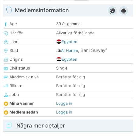
Medlemsinformation
Age
39 år gammal
Här för
Allvarligt förhållande
Land
Egypten
Bani Suwayf
Stad
Al Haram
,
Origins
Egypten
Civil status
Single
Akademisk nivå
Berättar för dig
Rökare
Berättar för dig
Jobb
Berättar för dig
Mina vänner
Logga in
Medlem sedan
Logga in
Några mer detaljer