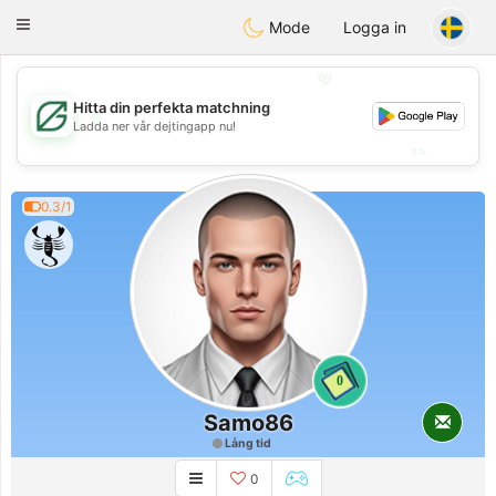
Gulf
Dating
Toggle
Mode
Logga in
navigation
💖
Hitta din perfekta matchning
💖
Ladda ner vår dejtingapp nu!
💕
💕
0.3/1
0
Samo86
Lång tid
0