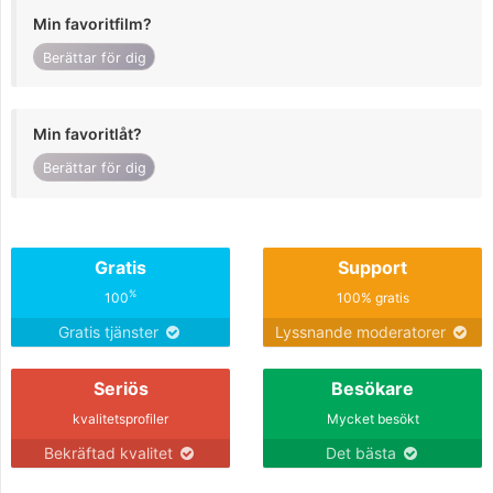
Min favoritfilm?
Berättar för dig
Min favoritlåt?
Berättar för dig
Gratis
Support
%
100
100% gratis
Gratis tjänster
Lyssnande moderatorer
Seriös
Besökare
kvalitetsprofiler
Mycket besökt
Bekräftad kvalitet
Det bästa