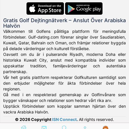
Gratis Golf Dejtingnätverk – Anslut Över Arabiska
Halvön
Välkommen till Golfens pålitliga plattform för meningsfulla
förbindelser. Gulf-dating.com förenar singlar över Saudiarabien,
Kuwait, Qatar, Bahrain och Oman, och främjar relationer byggda
på delade värderingar och kulturell förståelse.
Oavsett om du är i pulserande Riyadh, moderna Doha eller
historiska Kuwait City, anslut med kompatibla individer som
uppskattar tradition, familjevärderingar och autentiska
partnerskap.
Vår helt gratis plattform respekterar Golfkulturen samtidigt som
den erbjuder möjligheter för äkta förbindelser över hela
regionen.
Gå med i en respekterad gemenskap av Golfinvånare som
bygger vänskaper och relationer som hedrar vårt rika arv.
Upptäck förbindelser som kopplar samman hjärtan över den
vackra Arabiska Halvön.
© 2026 Copyright
ISN Connect
.
All rights reserved.