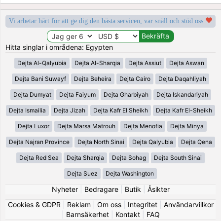
Vi arbetar hårt för att ge dig den bästa servicen, var snäll och stöd oss
Hitta singlar i områdena: Egypten
Dejta Al-Qalyubia
Dejta Al-Sharqia
Dejta Assiut
Dejta Aswan
Dejta Bani Suwayf
Dejta Beheira
Dejta Cairo
Dejta Daqahliyah
Dejta Dumyat
Dejta Faiyum
Dejta Gharbiyah
Dejta Iskandariyah
Dejta Ismailia
Dejta Jizah
Dejta Kafr El Sheikh
Dejta Kafr El-Sheikh
Dejta Luxor
Dejta Marsa Matrouh
Dejta Menofia
Dejta Minya
Dejta Najran Province
Dejta North Sinai
Dejta Qalyubia
Dejta Qena
Dejta Red Sea
Dejta Sharqia
Dejta Sohag
Dejta South Sinai
Dejta Suez
Dejta Washington
Nyheter
|
Bedragare
|
Butik
|
Åsikter
Cookies & GDPR
|
Reklam
|
Om oss
|
Integritet
|
Användarvillkor
|
Barnsäkerhet
|
Kontakt
|
FAQ