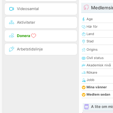
Medlemsi
Videosamtal
Age
Aktiviteter
Här för
Land
Donera
Stad
Arbetstidslinje
Origins
Civil status
Akademisk nivå
Rökare
Jobb
Mina vänner
Medlem sedan
A lite om mi