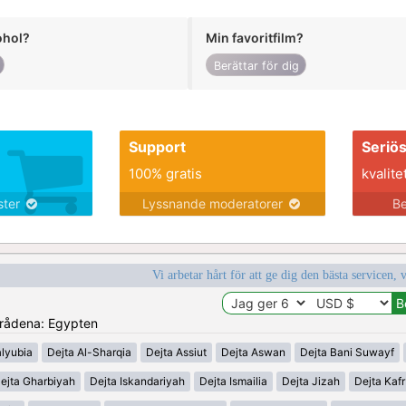
ohol?
Min favoritfilm?
Berättar för dig
Support
Seriö
100% gratis
kvalite
nster
Lyssnande moderatorer
Be
Vi arbetar hårt för att ge dig den bästa servicen, 
områdena: Egypten
alyubia
Dejta Al-Sharqia
Dejta Assiut
Dejta Aswan
Dejta Bani Suwayf
ejta Gharbiyah
Dejta Iskandariyah
Dejta Ismailia
Dejta Jizah
Dejta Kafr