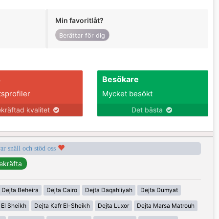
Min favoritlåt?
Berättar för dig
s
Besökare
tsprofiler
Mycket besökt
kräftad kvalitet
Det bästa
var snäll och stöd oss
Dejta Beheira
Dejta Cairo
Dejta Daqahliyah
Dejta Dumyat
 El Sheikh
Dejta Kafr El-Sheikh
Dejta Luxor
Dejta Marsa Matrouh