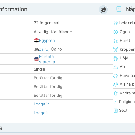
nformation
Någ
32 år gammal
Letar du
Allvarligt förhållande
Ögon
Egypten
Håret
Cairo
Cairo
,
Kroppe
Förenta
Höjd
staterna
Vikt
Single
Have ba
Berättar för dig
Vill ha 
Berättar för dig
Ändra st
Berättar för dig
Religion
Logga in
Sect
Logga in
g