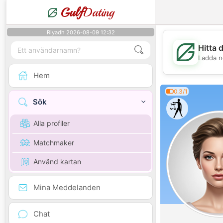
Gulf
Dating
Riyadh 2026-08-09 12:32
Hitta 
Ladda n
Hem
0.3/1
Sök
Alla profiler
Matchmaker
Använd kartan
Mina Meddelanden
Chat