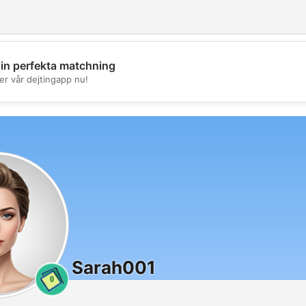
din perfekta matchning
💖
er vår dejtingapp nu!
💕
Sarah001
0