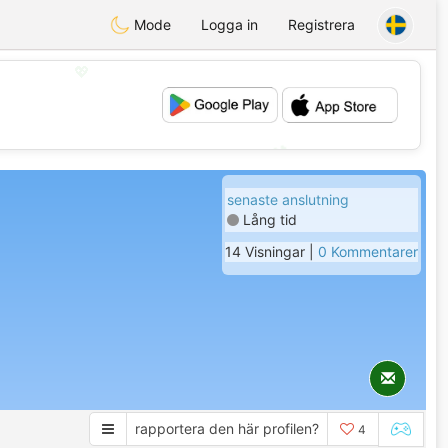
Mode
Logga in
Registrera
💖
💕
senaste anslutning
Lång tid
14 Visningar |
0 Kommentarer
rapportera den här profilen?
4