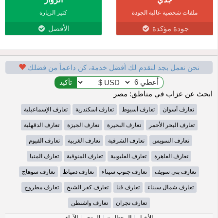
ملفات شخصية عالية الجودة
كثير الزيارة
جودة مؤكدة
الأفضل
نحن نعمل بجد لنقدم لك أفضل خدمة، كن داعماً من فضلك
ابحث عن عزاب في مناطق: مصر
تعارف أسوان
تعارف أسيوط
تعارف اسكندرية
تعارف الإسماعيلية
تعارف البحر الأحمر
تعارف البحيرة
تعارف الجيزة
تعارف الدقهلية
تعارف السويس
تعارف الشرقية
تعارف الغربية
تعارف الفيوم
تعارف القاهرة
تعارف القليوبية
تعارف المنوفية
تعارف المنيا
تعارف بني سويف
تعارف جنوب سيناء
تعارف دمياط
تعارف سوهاج
تعارف شمال سيناء
تعارف قنا
تعارف كفر الشيخ
تعارف مطروح
تعارف نجران
تعارف واشنطن
الأخبار
|
المحتالون
|
المتجر
|
الآراء