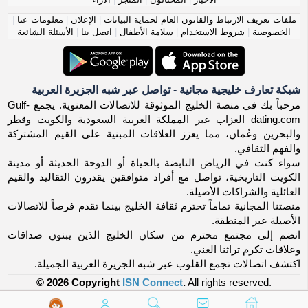
ملفات تعريف الارتباط والقانون العام لحماية البيانات
|
الإعلان
|
معلومات عنا
|
الخصوصية
|
شروط الاستخدام
|
سلامة الأطفال
|
اتصل بنا
|
الأسئلة الشائعة
شبكة تعارف خليجية مجانية - تواصل عبر شبه الجزيرة العربية
مرحباً بك في منصة الخليج الموثوقة للاتصالات المعنوية. يجمع Gulf-
dating.com العزاب عبر المملكة العربية السعودية والكويت وقطر
والبحرين وعُمان، مما يعزز العلاقات المبنية على القيم المشتركة
والفهم الثقافي.
سواء كنت في الرياض النابضة بالحياة أو الدوحة الحديثة أو مدينة
الكويت التاريخية، تواصل مع أفراد متوافقين يقدرون التقاليد والقيم
العائلية والشراكات الأصيلة.
منصتنا المجانية تماماً تحترم ثقافة الخليج بينما تقدم فرصاً للاتصالات
الأصيلة عبر المنطقة.
انضم إلى مجتمع محترم من سكان الخليج الذين يبنون صداقات
وعلاقات تكرم تراثنا الغني.
اكتشف اتصالات تجمع القلوب عبر شبه الجزيرة العربية الجميلة.
© 2026 Copyright
ISN Connect
.
All rights reserved.