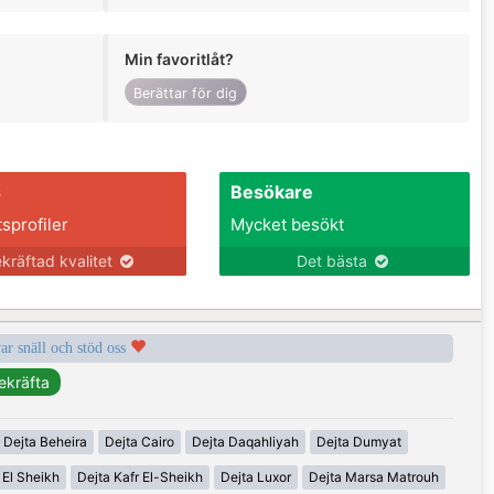
Min favoritlåt?
Berättar för dig
s
Besökare
tsprofiler
Mycket besökt
kräftad kvalitet
Det bästa
var snäll och stöd oss
Dejta Beheira
Dejta Cairo
Dejta Daqahliyah
Dejta Dumyat
 El Sheikh
Dejta Kafr El-Sheikh
Dejta Luxor
Dejta Marsa Matrouh