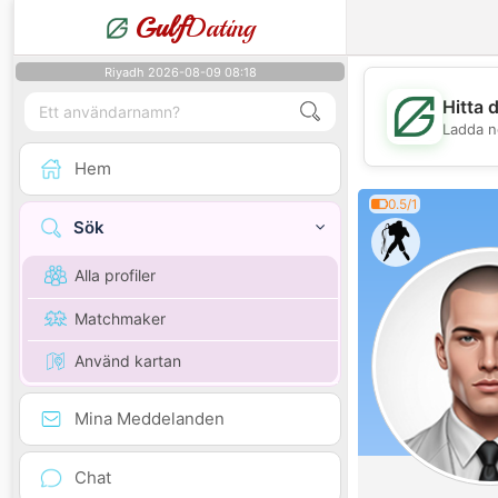
Gulf
Dating
Riyadh 2026-08-09 08:18
Hitta 
Ladda n
Hem
0.5/1
Sök
Alla profiler
Matchmaker
Använd kartan
Mina Meddelanden
Chat