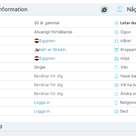
nformation
Någ
30 år gammal
Letar du
Allvarligt förhållande
Ögon
Egypten
Håret
Kafr el-Sheikh
,
Kroppe
Egypten
Höjd
Single
Vikt
Berättar för dig
Have ba
Berättar för dig
Vill ha 
Berättar för dig
Ändra st
Logga in
Religion
Logga in
Sect
g