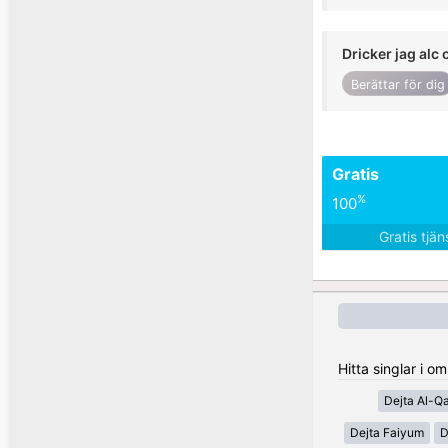
Dricker jag alc 
Berättar för dig
Gratis
%
100
Gratis tjä
Hitta singlar i 
Dejta Al-Q
Dejta Faiyum
D