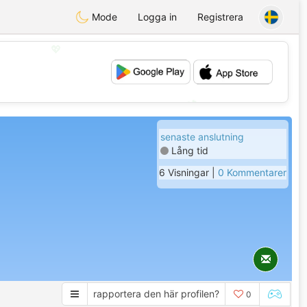
Mode
Logga in
Registrera
💖
💕
senaste anslutning
Lång tid
6 Visningar |
0 Kommentarer
rapportera den här profilen?
0