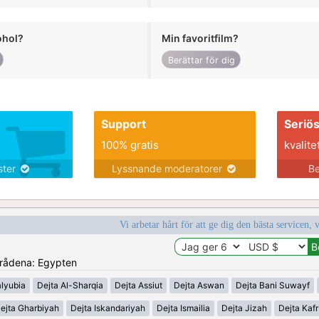
ohol?
Min favoritfilm?
Berättar för dig
Support
Seriö
100% gratis
kvalite
nster
Lyssnande moderatorer
Be
Vi arbetar hårt för att ge dig den bästa servicen, 
områdena: Egypten
alyubia
Dejta Al-Sharqia
Dejta Assiut
Dejta Aswan
Dejta Bani Suwayf
ejta Gharbiyah
Dejta Iskandariyah
Dejta Ismailia
Dejta Jizah
Dejta Kafr