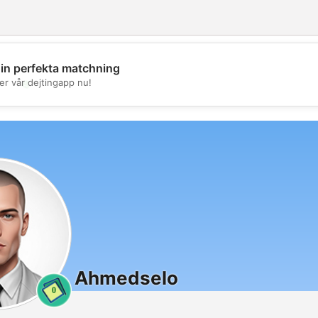
din perfekta matchning
💖
er vår dejtingapp nu!
💕
Ahmedselo
0