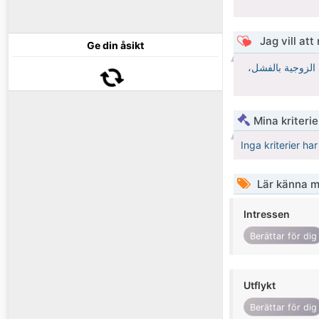
Jag vill att
Ge din åsikt
ة الزوجية بالفشل
Mina kriteri
Inga kriterier ha
Lär känna m
Intressen
Berättar för dig
Utflykt
Berättar för dig