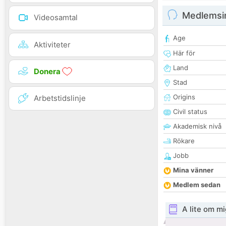
Medlemsi
Videosamtal
Age
Aktiviteter
Här för
Land
Donera
Stad
Origins
Arbetstidslinje
Civil status
Akademisk nivå
Rökare
Jobb
Mina vänner
Medlem sedan
A lite om mi