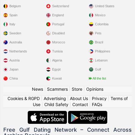
Belgium
Switzerland
United States
Spain
England
Mexico
Italy
Portugal
Colombia
Sweden
Disabled
Pets
Australia
Morocco
Brazil
Netherlands
Tunisia
Philippines
Austria
Algeria
Lebanon
Japan
Egypt
Gulf
China
Kuwait
All the list
News
|
Scammers
|
Store
|
Opinions
Cookies & RGPD
|
Advertising
|
About Us
|
Privacy
|
Terms of
Use
|
Child Safety
|
Contact
|
FAQs
Free Gulf Dating Network – Connect Across