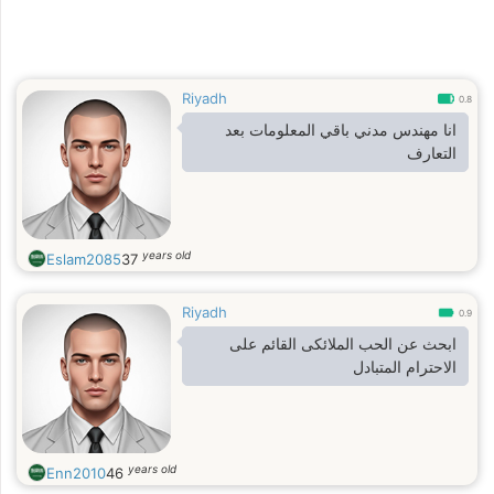
Riyadh
0.8
انا مهندس مدني باقي المعلومات بعد
التعارف
years old
Eslam2085
37
Riyadh
0.9
ابحث عن الحب الملائكى القائم على
الاحترام المتبادل
years old
Enn2010
46