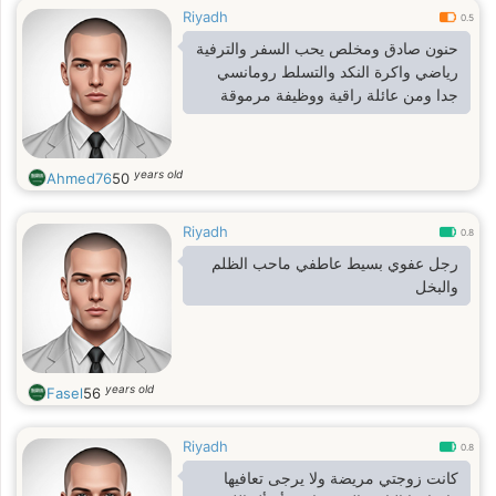
Riyadh
0.5
حنون صادق ومخلص يحب السفر والترفية
رياضي واكرة النكد والتسلط رومانسي
جدا ومن عائلة راقية ووظيفة مرموقة
years old
Ahmed76
50
Riyadh
0.8
رجل عفوي بسيط عاطفي ماحب الظلم
والبخل
years old
Fasel
56
Riyadh
0.8
كانت زوجتي مريضة ولا يرجى تعافيها