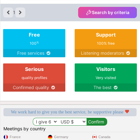
1
Search by criteria
Free
Support
%
100
100% free
Free services
Listening moderators
Serious
Visitors
quality profiles
Very visited
Confirmed quality
The best
We work hard to give you the best service, be supportive please
Meetings by country
France
Germany
Canada