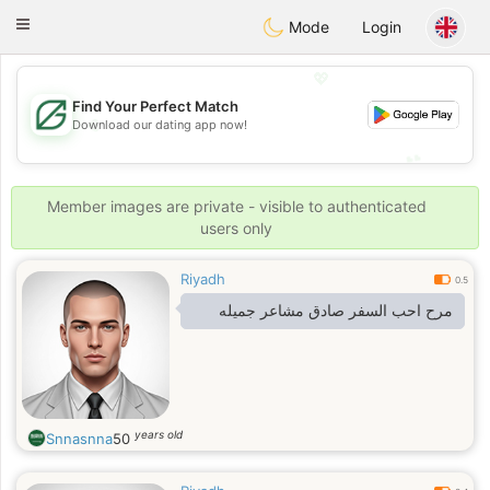
Gulf
Dating
Toggle
Mode
Login
navigation
💖
Find Your Perfect Match
💖
Download our dating app now!
💕
💕
Member images are private - visible to authenticated
users only
Riyadh
0.5
مرح احب السفر صادق مشاعر جميله
years old
Snnasnna
50