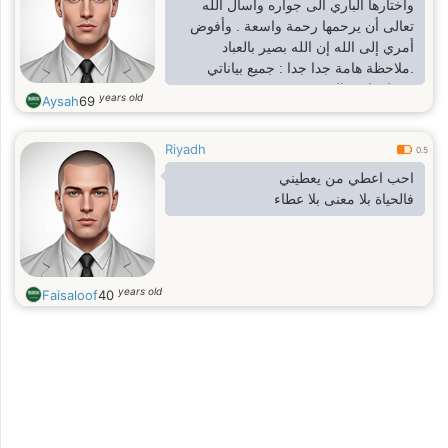
واختارها الباري الى جواره وأسأل الله
تعالى أن يرحمها رحمة واسعة . وأفوض
أمري إلى الله إن الله بصير بالعباد
.ملاحظة هامة جدا جدا : جميع بياناتي
ومعلوماتي بالموقع صحيحة وحقيقية .
years old
Aysah
69
Riyadh
0.5
احب اعطي من يعطيني
فالحياة بلا معنى بلا عطاء
years old
Faisaloof
40