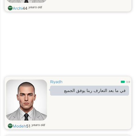
years old
Archi
44
Riyadh
0.9
في ما بعد التعارف ربنا يوفق الجميع
years old
Modeh
51