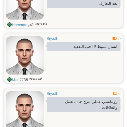
بعد التعارف
years old
Hammody
41
Riyadh
0.4
انسان بسيط لا احب التعقيد
years old
Man77
38
Riyadh
0.1
رومانسي عملي مرح جاد بالعمل
والعلاقات