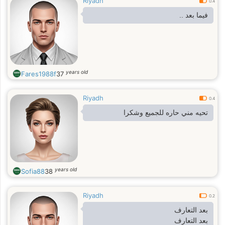
Riyadh
0.4
فيما بعد ..
years old
Fares1988f
37
Riyadh
0.4
تحيه مني حاره للجميع وشكرا
years old
Sofia88
38
Riyadh
0.2
بعد التعارف
بعد التعارف